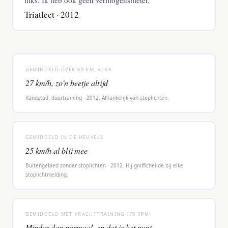
Triatleet · 2012
GEMIDDELD OVER 60 KM, VLAK
27 km/h, zo'n beetje altijd
Randstad, duurtraining · 2012. Afhankelijk van stoplichten.
GEMIDDELD IN DE HEUVELS
25 km/h al blij mee
Buitengebied zonder stoplichten · 2012. Hij gniffichelide bij elke
stoplichtmelding.
GEMIDDELD MET KRACHTTRAINING (70 RPM)
Minder dan normaal, en dat is het punt